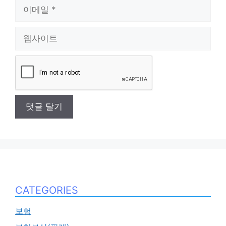
이
메
일
웹
사
이
트
CATEGORIES
보험