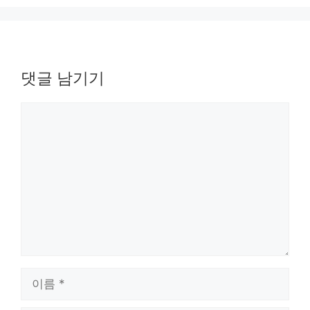
댓글 남기기
댓
글
이
름