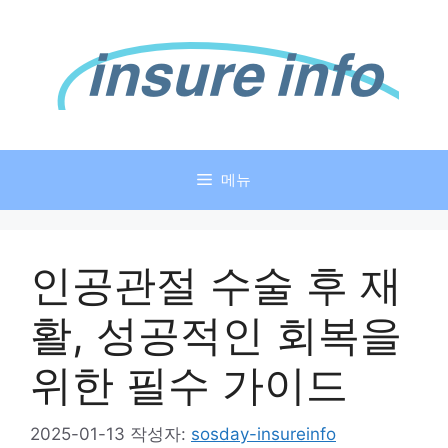
컨
텐
츠
로
건
너
뛰
메뉴
기
인공관절 수술 후 재
활, 성공적인 회복을
위한 필수 가이드
2025-01-13
작성자:
sosday-insureinfo